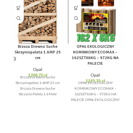
Brzoza Drewno Suche
OPAŁ EKOLOGICZNY
Skrzyniopaleta 1.6MP 25
KOMINKOWY ECOMAX –
cm
162SZTX6KG – 972KG NA
PALECIE
Opał
1298,70
zł
Opał
Brzoza Drewno Suche
P
1195,35
zł
Skrzyniopaleta 1.6MP 25 cm
OPAŁ EKOLOGICZNY
Brzoza Drewno Suche
KOMINKOWY ECOMAX –
Skrzynio Paleta 1.6 Metr
162SZTX6KG – 972KG NA
Przestrzenny Brzoza– drewno
PALECIE OPAŁ EKOLOGICZNY
P
miękkie brzozowe nadaje
KOMINKOWY ECOMAX –
162SZTX6KG – 972KG NA
PALECIE
d