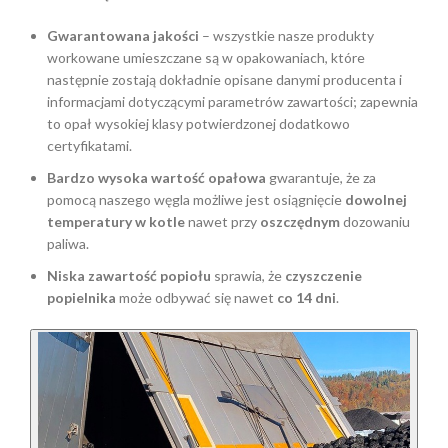
Gwarantowana jakości
– wszystkie nasze produkty
workowane umieszczane są w opakowaniach, które
następnie zostają dokładnie opisane danymi producenta i
informacjami dotyczącymi parametrów zawartości; zapewnia
to opał wysokiej klasy potwierdzonej dodatkowo
certyfikatami.
Bardzo wysoka wartość opałowa
gwarantuje, że za
pomocą naszego węgla możliwe jest osiągnięcie
dowolnej
temperatury w kotle
nawet przy
oszczędnym
dozowaniu
paliwa.
Niska zawartość popiołu
sprawia, że
czyszczenie
popielnika
może odbywać się nawet
co 14 dni
.