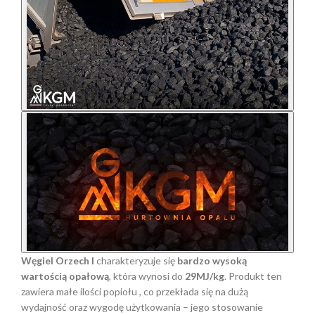
Węgiel Orzech I
charakteryzuje się
bardzo wysoką
wartością opałową
, która wynosi do
29MJ/kg
. Produkt ten
zawiera małe ilości popiołu , co przekłada się na dużą
wydajność oraz wygodę użytkowania – jego stosowanie