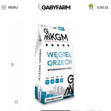
0
MENU
0,00
ZŁ
Click to enlarge