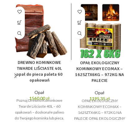
DREWNO KOMINKOWE
OPAŁ EKOLOGICZNY
O
TWARDE LIŚCIASTE 40L
KOMINKOWY ECOMAX –
d
opał do pieca paleta 60
162SZTX6KG – 972KG NA
opakowań
PALECIE
Opał
Opał
b
1560,00
zł
1195,35
zł
Poznaj Drewno Kominkowe
OPAŁ EKOLOGICZNY
Twarde Liściaste 40L – 60
KOMINKOWY ECOMAX –
EC
opakowań – doskonałe paliwo
162SZTX6KG – 972KG NA
do Twojego kominka lub pieca,
PALECIE OPAŁ EKOLOGICZNY
które zapewnia długotrwałe i
KOMINKOWY ECOMAX –
efektywne spalanie. Nasze
162SZTX6KG – 972KG NA
PALECIE