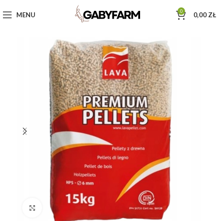
0
MENU
0,00
ZŁ
Click to enlarge