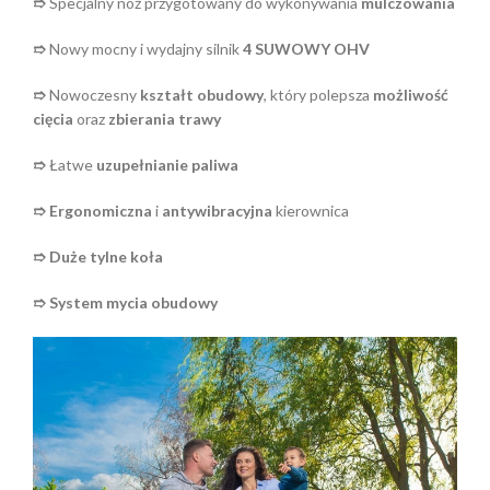
➱
Specjalny nóż przygotowany do wykonywania
mulczowania
➱
Nowy mocny i wydajny silnik
4 SUWOWY OHV
➱
Nowoczesny
kształt obudowy
, który polepsza
możliwość
cięcia
oraz
zbierania trawy
➱
Łatwe
uzupełnianie paliwa
➱ Ergonomiczna
i
antywibracyjna
kierownica
➱ Duże tylne koła
➱ System mycia obudowy