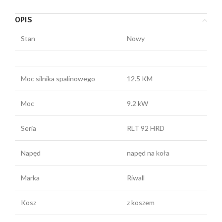
OPIS
Stan
Nowy
Moc silnika spalinowego
12.5 KM
Moc
9.2 kW
Seria
RLT 92 HRD
Napęd
napęd na koła
Marka
Riwall
Kosz
z koszem