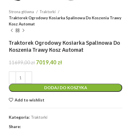
Strona główna
Traktorki
Traktorek Ogrodowy Kosiarka Spalinowa Do Koszenia Trawy
Kosz Automat
Traktorek Ogrodowy Kosiarka Spalinowa Do
Koszenia Trawy Kosz Automat
Pierwotna
Aktualna
7019,40
zł
11699,00
zł
cena
cena
wynosiła:
wynosi:
11699,00 zł.
7019,40 zł.
DODAJ DO KOSZYKA
Add to wishlist
Kategoria:
Traktorki
Share: