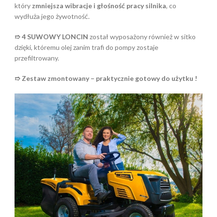
który
zmniejsza wibracje i głośność pracy silnika
, co
wydłuża jego żywotność.
➱ 4 SUWOWY LONCIN
został wyposażony również w sitko
dzięki, któremu olej zanim trafi do pompy zostaje
przefiltrowany.
➱ Zestaw zmontowany – praktycznie gotowy do użytku !