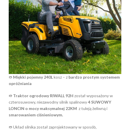
➱ Miękki pojemny 240L
kosz – z
bardzo prostym systemem
opróżniania
➱ Traktor ogrodowy RIWALL 92H
został wyposażony w
czterosuwowy, niezawodny silnik spalinowy
4 SUWOWY
LONCIN o mocy maksymalnej 22KM
z tuleją żeliwną i
smarowaniem ciśnieniowym.
➱
Układ silnika został zaprojektowany w sposób,