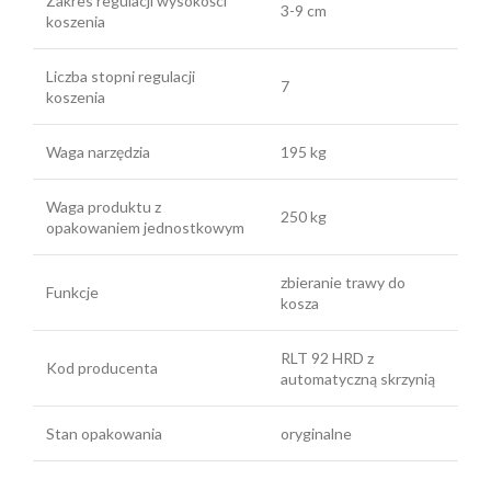
Zakres regulacji wysokości
3-9 cm
koszenia
Liczba stopni regulacji
7
koszenia
Waga narzędzia
195 kg
Waga produktu z
250 kg
opakowaniem jednostkowym
zbieranie trawy do
Funkcje
kosza
RLT 92 HRD z
Kod producenta
automatyczną skrzynią
Stan opakowania
oryginalne