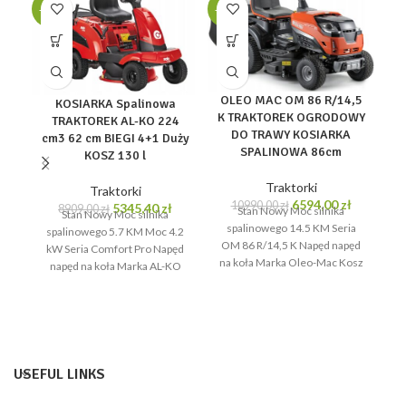
-40%
-40%
-4
OLEO MAC OM 86 R/14,5
KOSIARKA Spalinowa
K TRAKTOREK OGRODOWY
TRAKTOREK AL-KO 224
DO TRAWY KOSIARKA
cm3 62 cm BIEGI 4+1 Duży
SPALINOWA 86cm
KOSZ 130 l
C
Traktorki
Traktorki
Pierwotna
Aktualna
6594,00
zł
10990,00
zł
Pierwotna
Aktualna
5345,40
zł
8909,00
zł
Stan Nowy Moc silnika
Stan Nowy Moc silnika
cena
cena
cena
cena
spalinowego 14.5 KM Seria
spalinowego 5.7 KM Moc 4.2
S
wynosiła:
wynosi:
wynosiła:
wynosi:
OM 86 R/14,5 K Napęd napęd
kW Seria Comfort Pro Napęd
10990,00 zł.
6594,00 z
8909,00 zł.
5345,40 zł.
na koła Marka Oleo-Mac Kosz
napęd na koła Marka AL-KO
z
Kosz
USEFUL LINKS