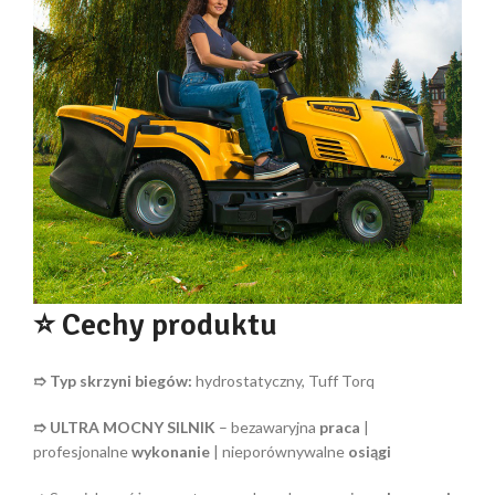
⭐ Cechy produktu
➱
Typ skrzyni biegów:
hydrostatyczny, Tuff Torq
➱ ULTRA MOCNY SILNIK
– bezawaryjna
praca
|
profesjonalne
wykonanie
| nieporównywalne
osiągi