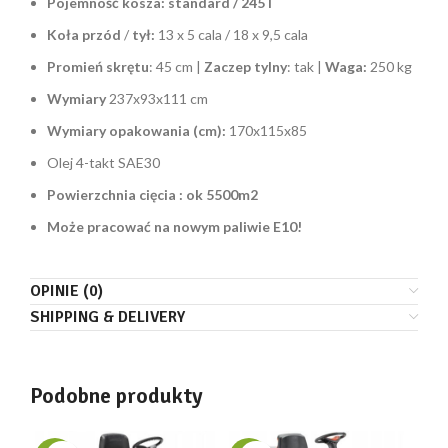
Pojemność kosza: standard / 245 l
Koła przód
/
tył:
13 x 5 cala / 18 x 9,5 cala
Promień skrętu
: 45 cm |
Zaczep tylny
: tak |
Waga:
250 kg
Wymiary
237x93x111 cm
Wymiary opakowania (cm):
170x115x85
Olej 4-takt SAE30
Powierzchnia cięcia : ok 5500m2
Może pracować na nowym paliwie E10!
OPINIE (0)
SHIPPING & DELIVERY
Podobne produkty