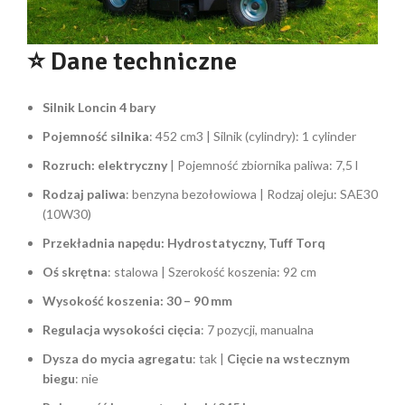
⭐ Dane techniczne
Silnik Loncin 4 bary
Pojemność silnika
: 452 cm3 | Silnik (cylindry): 1 cylinder
Rozruch: elektryczny
| Pojemność zbiornika paliwa: 7,5 l
Rodzaj paliwa
: benzyna bezołowiowa | Rodzaj oleju: SAE30
(10W30)
Przekładnia napędu: Hydrostatyczny, Tuff Torq
Oś skrętna
: stalowa | Szerokość koszenia: 92 cm
Wysokość koszenia: 30 – 90 mm
Regulacja wysokości cięcia
: 7 pozycji, manualna
Dysza do mycia agregatu
: tak |
Cięcie na wstecznym
biegu
: nie