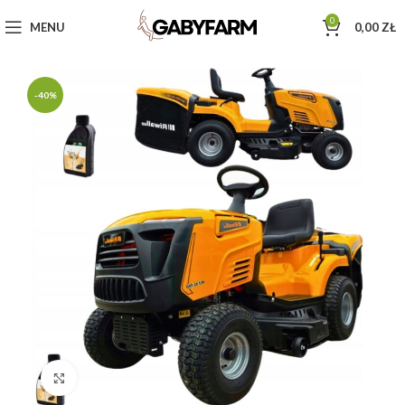
0
MENU
0,00
ZŁ
-40%
Click to enlarge