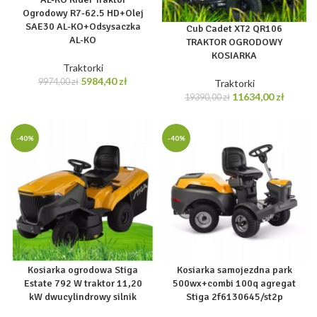
Ogrodowy R7-62.5 HD+Olej
SAE30 AL-KO+Odsysaczka
Cub Cadet XT2 QR106
AL-KO
TRAKTOR OGRODOWY
KOSIARKA
Traktorki
Pierwotna
Aktualna
5984,40
zł
9974,00
zł
Traktorki
cena
cena
Pierwotna
Aktual
11634,00
zł
19390,00
zł
wynosiła:
wynosi:
cena
cena
9974,00 zł.
5984,40 zł.
wynosiła:
wynosi
19390,00 zł.
11634,0
-40%
-40%
Kosiarka ogrodowa Stiga
Kosiarka samojezdna park
Estate 792 W traktor 11,20
500wx+combi 100q agregat
kW dwucylindrowy silnik
Stiga 2f6130645/st2p