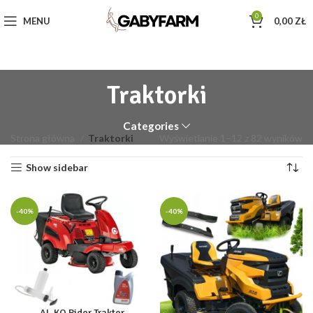
0
MENU
0,00
ZŁ
Traktorki
Categories
Strona główna
Traktorki
Wyświetlanie 1–12 z 82 wyników
Show sidebar
-40%
-40%
AL-KO Rider Traktor