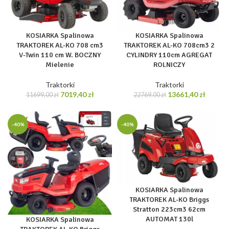
KOSIARKA Spalinowa
KOSIARKA Spalinowa
TRAKTOREK AL-KO 708 cm3
TRAKTOREK AL-KO 708cm3 2
V-Twin 110 cm W. BOCZNY
CYLINDRY 110cm AGREGAT
Mielenie
ROLNICZY
Traktorki
Traktorki
Pierwotna
Aktualna
Pierwotna
Aktual
7019,40
zł
13661,40
zł
11699,00
zł
22769,00
zł
cena
cena
cena
cena
wynosiła:
wynosi:
wynosiła:
wynosi
11699,00 zł.
7019,40 zł.
22769,00 zł.
13661,4
-40%
-40%
KOSIARKA Spalinowa
TRAKTOREK AL-KO Briggs
Stratton 223cm3 62cm
AUTOMAT 130l
KOSIARKA Spalinowa