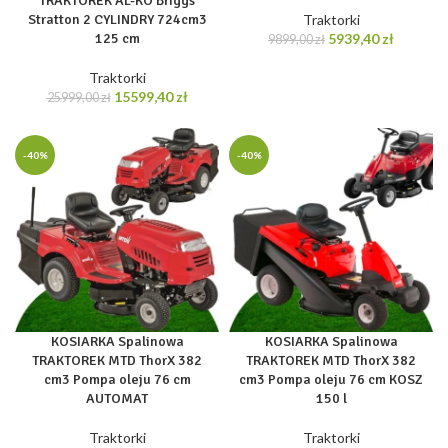
TRAKTOREK AL-KO Briggs
Traktorki
Stratton 2 CYLINDRY 724cm3
Pierwotna
Aktualn
5939,40
zł
125 cm
9899,00
zł
cena
cena
wynosiła:
wynosi:
Traktorki
9899,00 zł.
5939,40 
Pierwotna
Aktualna
15599,40
zł
25999,00
zł
cena
cena
wynosiła:
wynosi:
25999,00 zł.
15599,40 zł.
-40%
-40%
KOSIARKA Spalinowa
KOSIARKA Spalinowa
TRAKTOREK MTD ThorX 382
TRAKTOREK MTD ThorX 382
cm3 Pompa oleju 76 cm
cm3 Pompa oleju 76 cm KOSZ
AUTOMAT
150 l
Traktorki
Traktorki