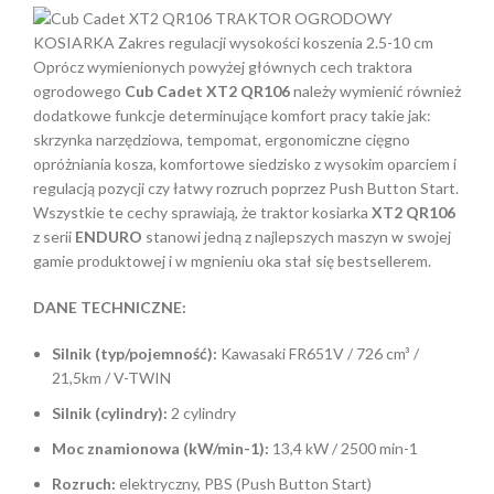
Oprócz wymienionych powyżej głównych cech traktora
ogrodowego
Cub Cadet XT2 QR106
należy wymienić również
dodatkowe funkcje determinujące komfort pracy takie jak:
skrzynka narzędziowa, tempomat, ergonomiczne cięgno
opróżniania kosza, komfortowe siedzisko z wysokim oparciem i
regulacją pozycji czy łatwy rozruch poprzez Push Button Start.
Wszystkie te cechy sprawiają, że traktor kosiarka
XT2 QR106
z serii
ENDURO
stanowi jedną z najlepszych maszyn w swojej
gamie produktowej i w mgnieniu oka stał się bestsellerem.
DANE TECHNICZNE:
Silnik (typ/pojemność):
Kawasaki FR651V / 726 cm³ /
21,5km / V-TWIN
Silnik (cylindry):
2 cylindry
Moc znamionowa (kW/min-1):
13,4 kW / 2500 min-1
Rozruch:
elektryczny, PBS (Push Button Start)