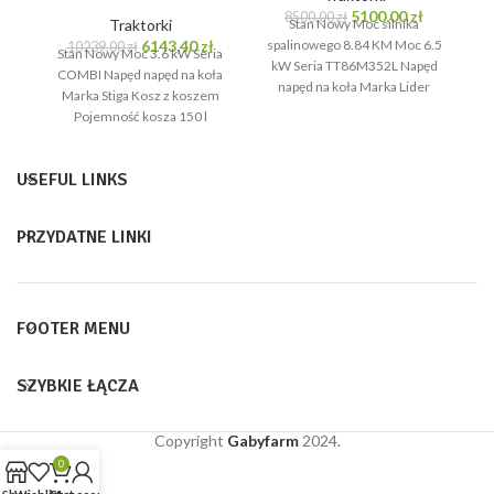
Pierwotna
Aktualna
5100,00
zł
8500,00
zł
Traktorki
Stan Nowy Moc silnika
cena
cena
Pierwotna
Aktualna
6143,40
zł
spalinowego 8.84 KM Moc 6.5
10239,00
zł
Stan Nowy Moc 3.6 kW Seria
wynosiła:
wynosi:
cena
cena
kW Seria TT86M352L Napęd
COMBI Napęd napęd na koła
8500,00 zł.
5100,00 zł
wynosiła:
wynosi:
napęd na koła Marka Lider
Marka Stiga Kosz z koszem
10239,00 zł.
6143,40 zł.
Kosz z
Pojemność kosza 150 l
USEFUL LINKS
PRZYDATNE LINKI
FOOTER MENU
SZYBKIE ŁĄCZA
Copyright
Gabyfarm
2024.
0