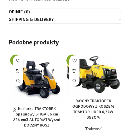
OPINIE (0)
SHIPPING & DELIVERY
Podobne produkty
-40%
-40%
-4
o
MOCNY TRAKTOREK
OGRODOWY Z KOSZEM
Kosiarka TRAKTOREK
TRAKTOR LIDER 6,5kW
Spalinowy STIGA 66 cm
352CM
224 cm3 AUTOMAT Wyrzut
BOCZNY KOSZ
sp
Traktorki