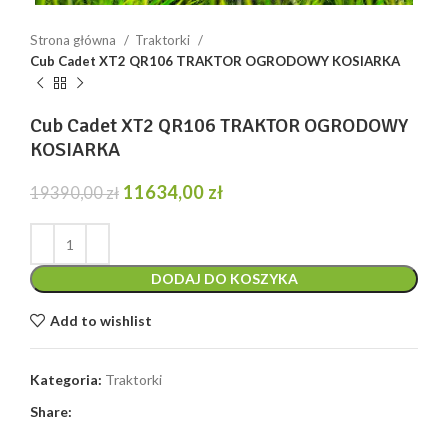
Strona główna
Traktorki
Cub Cadet XT2 QR106 TRAKTOR OGRODOWY KOSIARKA
Cub Cadet XT2 QR106 TRAKTOR OGRODOWY
KOSIARKA
Pierwotna
Aktualna
11634,00
zł
19390,00
zł
cena
cena
wynosiła:
wynosi:
19390,00 zł.
11634,00 zł.
DODAJ DO KOSZYKA
Add to wishlist
Kategoria:
Traktorki
Share: