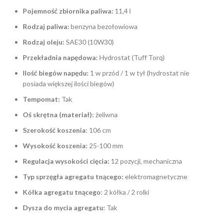
Pojemność zbiornika paliwa:
11,4 l
Rodzaj paliwa:
benzyna bezołowiowa
Rodzaj oleju:
SAE30 (10W30)
Przekładnia napędowa:
Hydrostat (Tuff Torq)
Ilość biegów napędu:
1 w przód / 1 w tył (hydrostat nie
posiada większej ilości biegów)
Tempomat:
Tak
Oś skrętna (materiał):
żeliwna
Szerokość koszenia
: 106 cm
Wysokość koszenia:
25-100 mm
Regulacja wysokości cięcia:
12 pozycji, mechaniczna
Typ sprzęgła agregatu tnącego:
elektromagnetyczne
Kółka agregatu tnącego
: 2 kółka / 2 rolki
Dysza do mycia agregatu:
Tak