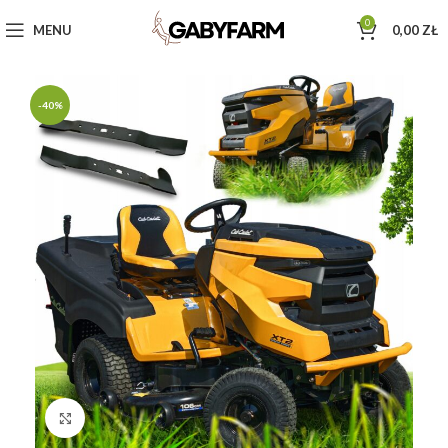
0
MENU
0,00
ZŁ
-40%
Click to enlarge