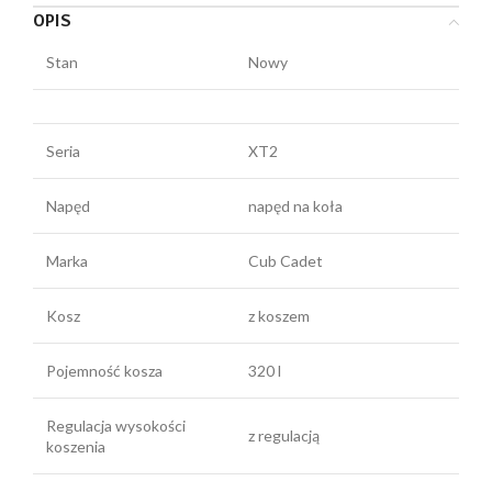
OPIS
Stan
Nowy
Seria
XT2
Napęd
napęd na koła
Marka
Cub Cadet
Kosz
z koszem
Pojemność kosza
320 l
Regulacja wysokości
z regulacją
koszenia