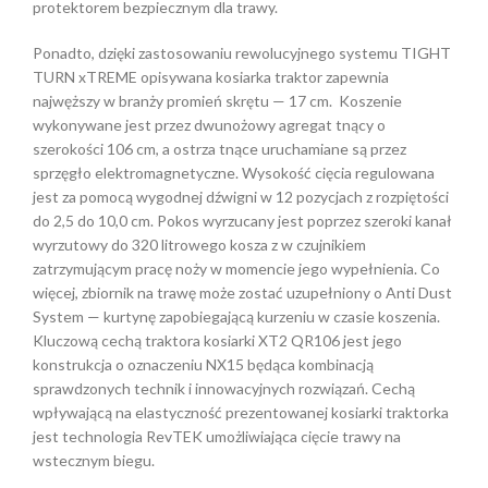
protektorem bezpiecznym dla trawy.
Ponadto, dzięki zastosowaniu rewolucyjnego systemu TIGHT
TURN xTREME opisywana kosiarka traktor zapewnia
najwęższy w branży promień skrętu — 17 cm. Koszenie
wykonywane jest przez dwunożowy agregat tnący o
szerokości 106 cm, a ostrza tnące uruchamiane są przez
sprzęgło elektromagnetyczne. Wysokość cięcia regulowana
jest za pomocą wygodnej dźwigni w 12 pozycjach z rozpiętości
do 2,5 do 10,0 cm. Pokos wyrzucany jest poprzez szeroki kanał
wyrzutowy do 320 litrowego kosza z w czujnikiem
zatrzymującym pracę noży w momencie jego wypełnienia. Co
więcej, zbiornik na trawę może zostać uzupełniony o Anti Dust
System — kurtynę zapobiegającą kurzeniu w czasie koszenia.
Kluczową cechą traktora kosiarki XT2 QR106 jest jego
konstrukcja o oznaczeniu NX15 będąca kombinacją
sprawdzonych technik i innowacyjnych rozwiązań. Cechą
wpływającą na elastyczność prezentowanej kosiarki traktorka
jest technologia RevTEK umożliwiająca cięcie trawy na
wstecznym biegu.