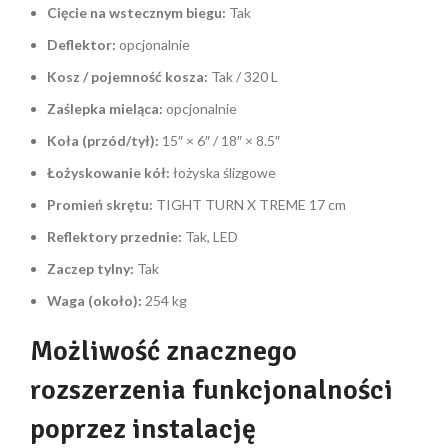
Cięcie na wstecznym biegu:
Tak
Deflektor:
opcjonalnie
Kosz / pojemność kosza:
Tak / 320 L
Zaślepka mieląca:
opcjonalnie
Koła (przód/tył):
15″ × 6″ / 18″ × 8.5″
Łożyskowanie kół:
łożyska ślizgowe
Promień skrętu:
TIGHT TURN X TREME 17 cm
Reflektory przednie:
Tak, LED
Zaczep tylny:
Tak
Waga (około):
254 kg
Możliwość znacznego
rozszerzenia funkcjonalności
poprzez instalację