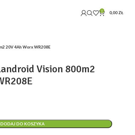
0
0,00
ZŁ
00m2 20V 4Ah Worx WR208E
Landroid Vision 800m2
 WR208E
DODAJ DO KOSZYKA