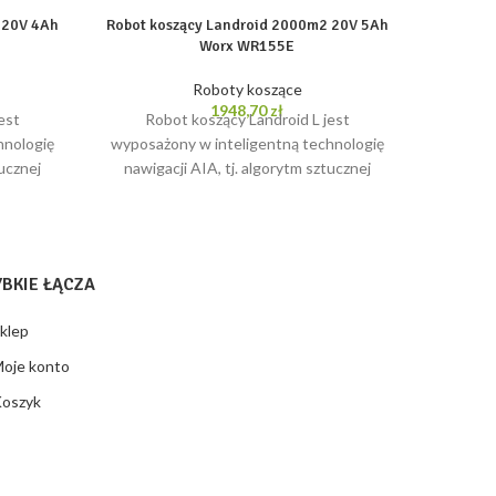
 20V 4Ah
Robot koszący Landroid 2000m2 20V 5Ah
Robot k
Worx WR155E
Roboty koszące
1948,70
zł
est
Robot koszący Landroid L jest
FUNKCJ
hnologię
wyposażony w inteligentną technologię
robot
tucznej
nawigacji AIA, tj. algorytm sztucznej
skutec
oszenia,
inteligencji, który skraca czas koszenia,
n
optymalizuje
kon
YBKIE ŁĄCZA
klep
oje konto
oszyk