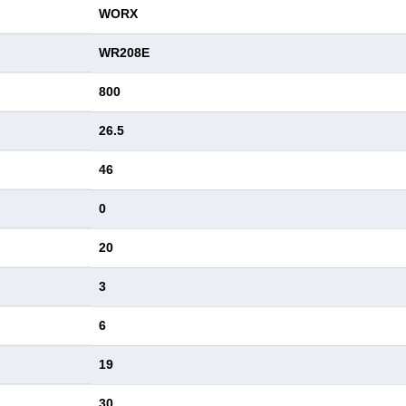
WORX
WR208E
800
26.5
46
0
20
3
6
19
30