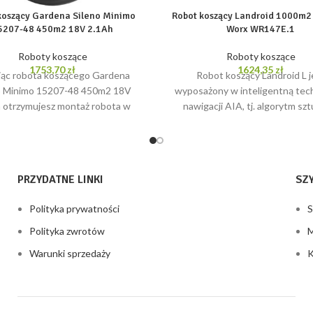
koszący Gardena Sileno Minimo
Robot koszący Landroid 1000m2
5207-48 450m2 18V 2.1Ah
Worx WR147E.1
Roboty koszące
Roboty koszące
1753,70
zł
1624,35
zł
ąc robota koszącego Gardena
Robot koszący Landroid L j
o Minimo 15207-48 450m2 18V
wyposażony w inteligentną tec
 otrzymujesz montaż robota w
nawigacji AIA, tj. algorytm sz
roduktu. Wydajny robot koszący
inteligencji, który skraca czas k
do
optymalizuje
PRZYDATNE LINKI
SZ
Polityka prywatności
S
Polityka zwrotów
M
Warunki sprzedaży
K