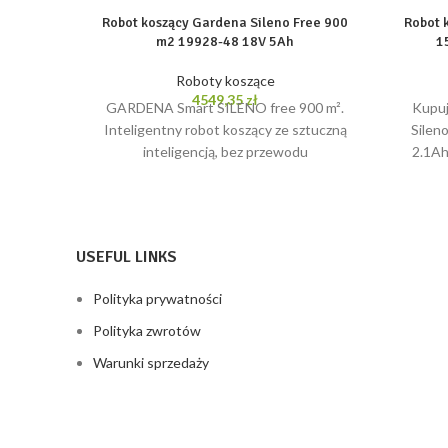
Robot koszący Gardena Sileno Free 900
Robot 
m2 19928-48 18V 5Ah
1
Roboty koszące
4549,35
zł
GARDENA Smart SILENO free 900 m².
Kupuj
Inteligentny robot koszący ze sztuczną
Silen
inteligencją, bez przewodu
2.1Ah
ograniczającego. Natychmiastowe
cenie p
rozpoczęcie pracy bez konieczności
USEFUL LINKS
Polityka prywatności
Polityka zwrotów
Warunki sprzedaży