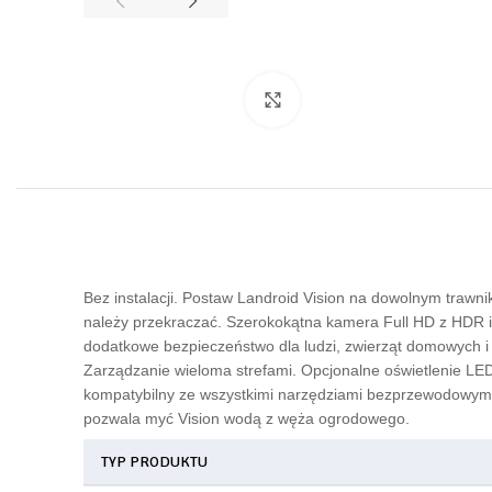
Click to enlarge
Bez instalacji. Postaw Landroid Vision na dowolnym trawnik
należy przekraczać. Szerokokątna kamera Full HD z HDR i 
dodatkowe bezpieczeństwo dla ludzi, zwierząt domowych i
Zarządzanie wieloma strefami. Opcjonalne oświetlenie LED
kompatybilny ze wszystkimi narzędziami bezprzewodowymi
pozwala myć Vision wodą z węża ogrodowego.
TYP PRODUKTU