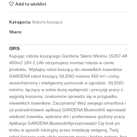
Add to wishlist
Kategoria:
Roboty koszące
Share:
OPIS
Kupując robota koszącego Gardena Sileno Minimo 15207-48
450m2 18V 2.1Ah otrzymujesz montaż robota w cenie
produktu. Wydajny robot koszący do niewielkich trawników
GARDENA robot koszący SILENO minimo 450 m²—cichy,
wszechstronny i inteligentny pomocnik w ogrodzie. SILENO
minimo, łączący w sobie dużą wydajność i precyzję pracy z
wygodą koszenia, znakomicie sprawdzi się w przypadku
niewielkich trawników. Zaczynamy! Weź swojego smartfona i
za pośrednictwem aplikacji GARDENA Bluetooth® wprowadź
wielkość trawnika, wybrane dni i preferowane godziny pracy.
Aplikacja GARDENA Bluetooth®przeprowadzi Cię krok po
kroku w sposób intuicyjny przez instalację wstępną. Twój
robot koszący sam ułoży program pracy i będzie gotowy, bez