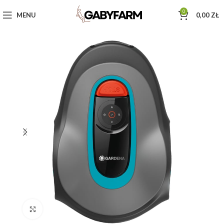
0
MENU
0,00
ZŁ
Click to enlarge