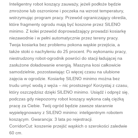
Inteligentny robot koszący zauważy, jeżeli podłoże będzie
zmrożone lub oszronione i poczeka na wzrost temperatury,
wstrzymując program pracy. Przewód ograniczający określa,
które fragmenty ogrodu mają być koszone przez SILENO
minimo. Z kolei przewód doprowadzający prowadzi kosiarkę
niezawodnie i w pełni automatycznie przez tereny pracy.
Twoja kosiarka bez problemu pokona wąskie przejścia, a
także stoki o nachyleniu do 25 procent. Po wykonaniu pracy,
niestrudzony robot-ogrodnik powróci do stacji ładującej na
zasłużone doładowanie energią. Maszyna kosi całkowicie
samodzielnie, pozostawiając Ci więcej czasu na ulubione
zajęcia w ogrodzie. Kosiarkę SILENO minimo można bez
trudu umyć wodą z węża – nic prostszego! Korzystaj z czasu,
który oszczędzisz dzięki SILENO minimo. Usiądź i odpręż się,
podczas gdy niepozorny robot koszący wykona całą ciężką
pracę za Ciebie. Twój ogród będzie zawsze starannie
wypielęgnowany z SILENO minimo: inteligentnym robotem
koszącym. Gwarancja: 3 lata po rejestracji.
CorridorCut: koszenie przejść wąskich o szerokości zaledwie
60 cm.