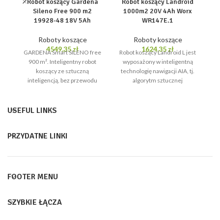
Robot koszący Gardena
Robot koszący Landroid
Sileno Free 900 m2
1000m2 20V 4Ah Worx
19928-48 18V 5Ah
WR147E.1
Roboty koszące
Roboty koszące
4549,35
zł
1624,35
zł
GARDENA Smart SILENO free
Robot koszący Landroid L jest
Ro
900 m². Inteligentny robot
wyposażony w inteligentną
koszący ze sztuczną
technologię nawigacji AIA, tj.
t
inteligencją, bez przewodu
algorytm sztucznej
ograniczającego.
inteligencji, który skraca czas
in
Natychmiastowe rozpoczęcie
koszenia, optymalizuje
pracy bez konieczności
USEFUL LINKS
PRZYDATNE LINKI
FOOTER MENU
SZYBKIE ŁĄCZA