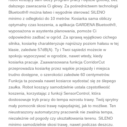
dalszego zawracania Ci głowy. Za pośrednictwem technologii
Bluetooth® można łatwo i wygodnie sterować SILENO
minimo z odległości do 10 metrów. Kosiarka sama obliczy
optymalny czas koszenia, a aplikacja GARDENA Bluetooth®,
wyposażona w asystenta planowania, pomoże Ci
odpowiednio zadbać w ogród. Za sprawą wyjątkowo cichego
silnika, kosiarkę charakteryzuje najniższy poziom hałasu w tej
klasie, zaledwie 57dB(A). Ty i Twoi sąsiedzi możecie w
spokoju wypoczywać w ogrodzie, nawet wtedy, kiedy
kosiarka pracuje. Zaawansowana funkcja CorridorCut
przeprowadza kosiarkę przez wąskie przejazdy i miejsca
trudno dostępne, o szerokości zaledwie 60 centymetrów.
Funkcja ta pozwala nawet kosiarce wydostać się ze ślepego
zaułka. Robot koszący samodzielnie ustala częstotliwość
koszenia, korzystając z funkcji SensorControl, która
dostosowuje tryb pracy do tempa wzrostu trawy. Twój sprytny
mały pomocnik skosi trawę najwydajniej, jak to możliwe. Ten
nieustraszony automatyczny pracownik nie zwalnia tempa,
niezależnie od pogody czy ukształtowania terenu. SILENO
minimo samodzielnie skosi trawę, nawet podczas deszczu.