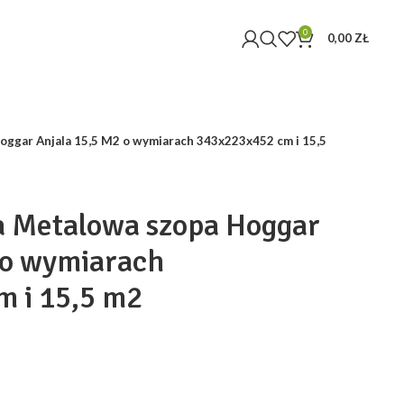
0
0,00
ZŁ
ggar Anjala 15,5 M2 o wymiarach 343x223x452 cm i 15,5
a Metalowa szopa Hoggar
 o wymiarach
 i 15,5 m2
tualna
na
nosi: