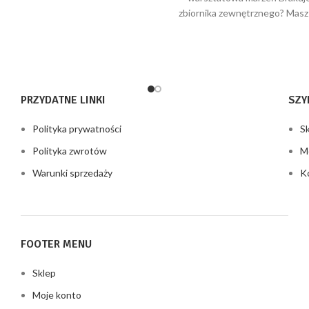
wynosiła:
wy
ierzchni całkowitej 9,92 m² i
zbiornika zewnętrznego? Masz
8659,73 zł.
47
grubości
bałaganu w pięknym ogrodzie?
zainwestować w
PRZYDATNE LINKI
SZY
Polityka prywatności
S
Polityka zwrotów
M
Warunki sprzedaży
K
FOOTER MENU
Sklep
Moje konto