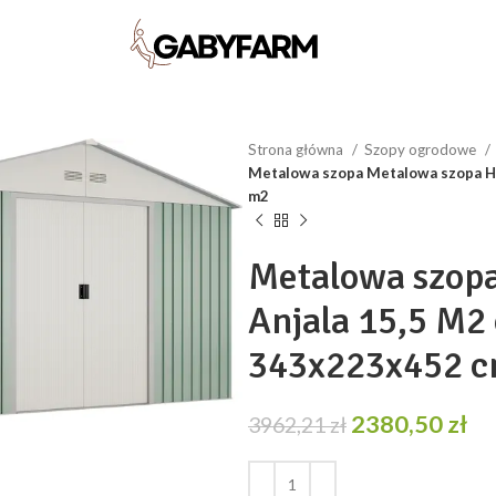
Strona główna
Szopy ogrodowe
Metalowa szopa Metalowa szopa Ho
m2
Metalowa szop
Anjala 15,5 M2
343x223x452 cm
Pierwotna
Ak
2380,50
zł
3962,21
zł
cena
ce
wynosiła:
wy