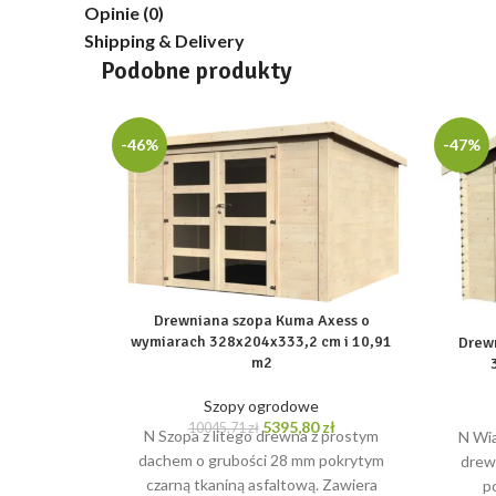
Opinie (0)
Shipping & Delivery
Podobne produkty
-46%
-47%
Drewniana szopa Kuma Axess o
wymiarach 328x204x333,2 cm i 10,91
Drew
m2
Szopy ogrodowe
Pierwotna
Aktualna
5395,80
zł
10045,71
zł
N Szopa z litego drewna z prostym
N Wia
cena
cena
dachem o grubości 28 mm pokrytym
drew
wynosiła:
wynosi:
czarną tkaniną asfaltową. Zawiera
p
10045,71 zł.
5395,80 zł.