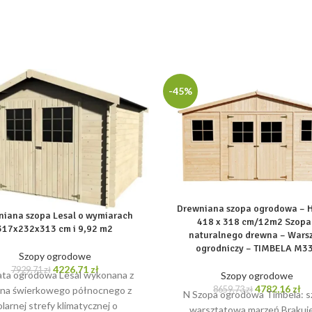
-45%
Drewniana szopa ogrodowa – 
niana szopa Lesal o wymiarach
418 x 318 cm/12m2 Szopa
317x232x313 cm i 9,92 m2
naturalnego drewna – Warsz
ogrodniczy – TIMBELA M3
Szopy ogrodowe
Pierwotna
Aktualna
4226,71
zł
7929,71
zł
ta ogrodowa Lesal wykonana z
Szopy ogrodowe
cena
cena
Pierwotna
Ak
4782,16
zł
8659,73
zł
na świerkowego północnego z
N Szopa ogrodowa Timbela: s
wynosiła:
wynosi:
cena
ce
olarnej strefy klimatycznej o
7929,71 zł.
4226,71 zł.
warsztatowa marzeń Brakuje