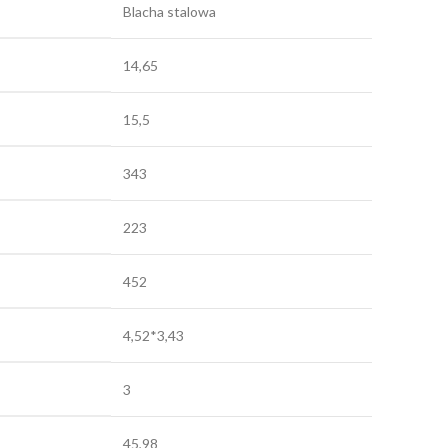
Blacha stalowa
14,65
15,5
343
223
452
4,52*3,43
3
45,98