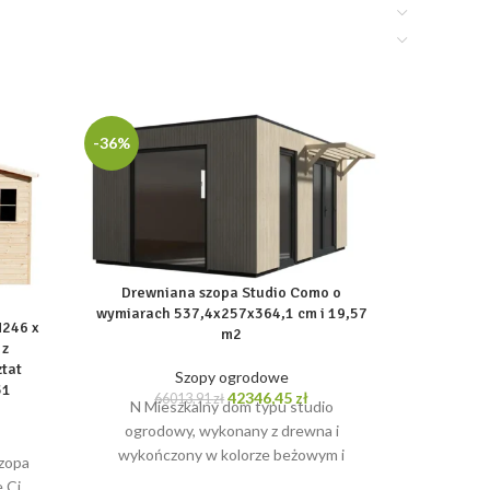
-36%
-45%
Drewniana szopa Studio Como o
wymiarach 537,4x257x364,1 cm i 19,57
Metalo
H246 x
m2
wymia
 z
p
tat
Szopy ogrodowe
31
Pierwotna
Aktualna
42346,45
zł
66013,91
zł
N Mieszkalny dom typu studio
cena
cena
1
N Metalow
ogrodowy, wykonany z drewna i
wynosiła:
wynosi:
tualna
2,09 x 3
wykończony w kolorze beżowym i
66013,91 zł.
42346,45 zł.
zopa
na
głębokość
czarnym. Posiada podwójne drzwi
 Ci