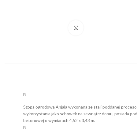
Click to enlarge
N
Szopa ogrodowa Anjala wykonana ze stali poddanej procesow
wykorzystania jako schowek na zewnątrz domu, posiada podw
betonowej o wymiarach 4,52 x 3,43 m.
N