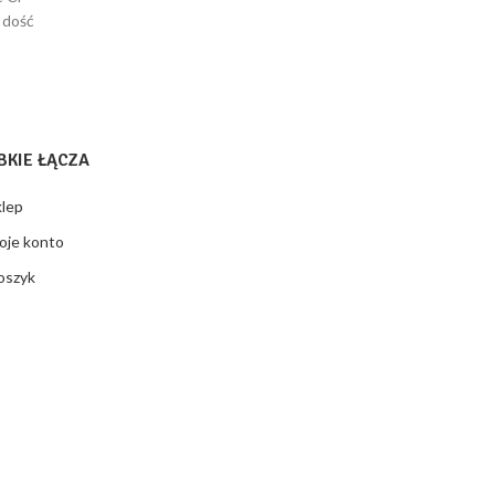
nosi:
wahadłowe
 dość
82,16 zł.
 Czas
BKIE ŁĄCZA
klep
oje konto
oszyk