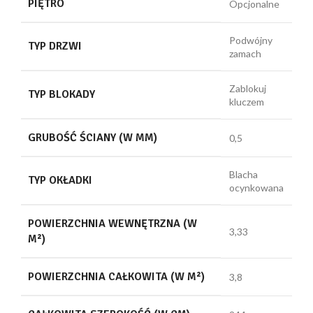
PIĘTRO
Opcjonalne
Podwójny
TYP DRZWI
zamach
Zablokuj
TYP BLOKADY
kluczem
GRUBOŚĆ ŚCIANY (W MM)
0,5
Blacha
TYP OKŁADKI
ocynkowana
POWIERZCHNIA WEWNĘTRZNA (W
3,33
M²)
POWIERZCHNIA CAŁKOWITA (W M²)
3,8