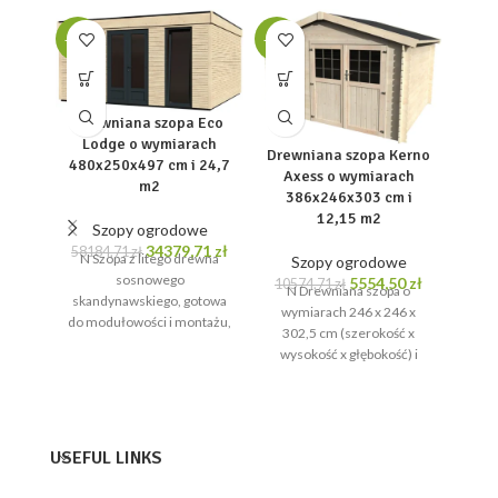
-41%
-47%
-36%
Drewniana szopa Eco
Dre
Lodge o wymiarach
Ax
Drewniana szopa Kerno
480x250x497 cm i 24,7
430x
Axess o wymiarach
m2
386x246x303 cm i
12,15 m2
Szopy ogrodowe
S
Pierwotna
Aktualna
34379,71
zł
58184,71
zł
N Szopa z litego drewna
Szopy ogrodowe
141
N Sz
cena
cena
sosnowego
Pierwotna
Aktualna
5554,50
zł
10574,71
zł
Kim
N Drewniana szopa o
wynosiła:
wynosi:
skandynawskiego, gotowa
cena
cena
dre
wymiarach 246 x 246 x
58184,71 zł.
34379,71 zł.
do modułowości i montażu,
wynosiła:
wynosi:
po
302,5 cm (szerokość x
o powierzchni użytkowej 21
10574,71 zł.
5554,50 zł.
st
wysokość x głębokość) i
m² i powierzchni całkowitej
powie
łącznej powierzchni 12,15
USEFUL LINKS