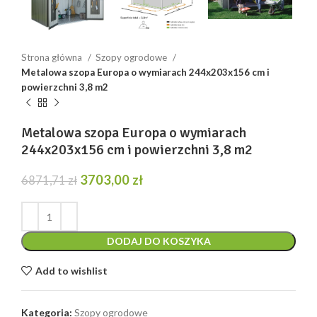
Strona główna
Szopy ogrodowe
Metalowa szopa Europa o wymiarach 244x203x156 cm i
powierzchni 3,8 m2
Metalowa szopa Europa o wymiarach
244x203x156 cm i powierzchni 3,8 m2
Pierwotna
Aktualna
3703,00
zł
6871,71
zł
cena
cena
wynosiła:
wynosi:
6871,71 zł.
3703,00 zł.
DODAJ DO KOSZYKA
Add to wishlist
Kategoria:
Szopy ogrodowe