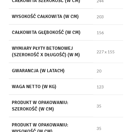
CAŁKOWITA SZEROKOŚĆ (W CM)
244
WYSOKOŚĆ CAŁKOWITA (W CM)
203
CAŁKOWITA GŁĘBOKOŚĆ (W CM)
156
WYMIARY PŁYTY BETONOWEJ
227 x 155
(SZEROKOŚĆ X DŁUGOŚĆ) (W M)
GWARANCJA (W LATACH)
20
WAGA NETTO (W KG)
123
PRODUKT W OPAKOWANIU:
35
SZEROKOŚĆ (W CM)
PRODUKT W OPAKOWANIU:
35
WYSOKOŚĆ (W CM)