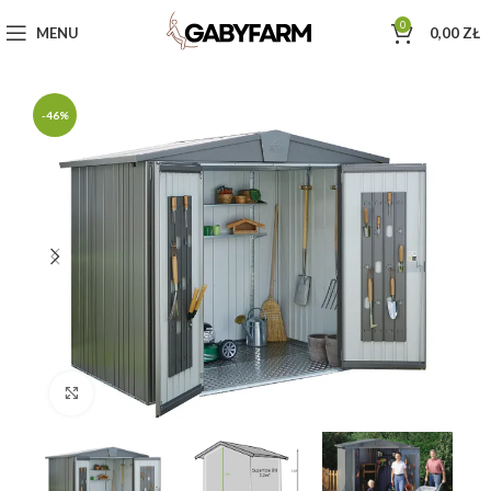
0
MENU
0,00
ZŁ
-46%
Click to enlarge