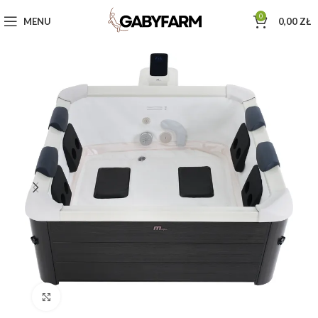
0
MENU
0,00
ZŁ
Click to enlarge