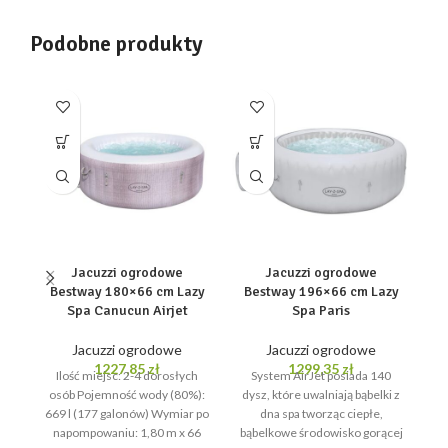
Podobne produkty
Jacuzzi ogrodowe
Jacuzzi ogrodowe
Bestway 180×66 cm Lazy
Bestway 196×66 cm Lazy
Spa Canucun Airjet
Spa Paris
G
Jacuzzi ogrodowe
Jacuzzi ogrodowe
1227,85
zł
1299,35
zł
Ilość miejsc: 2-4 dorosłych
System AirJet posiada 140
osób Pojemność wody (80%):
dysz, które uwalniają bąbelki z
J
669 l (177 galonów) Wymiar po
dna spa tworząc ciepłe,
napompowaniu: 1,80 m x 66
bąbelkowe środowisko gorącej