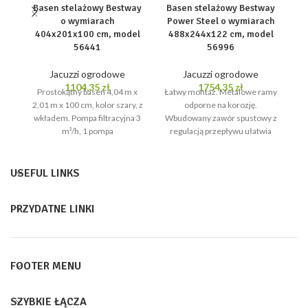
Basen stelażowy Bestway
Basen stelażowy Bestway
o wymiarach
Power Steel o wymiarach
B
404x201x100 cm, model
488x244x122 cm, model
56441
56996
Jacuzzi ogrodowe
Jacuzzi ogrodowe
1104,35
zł
1754,35
zł
Prostokątny basen 4,04 m x
Łatwy montaż. Metalowe ramy
dy
2,01 m x 100 cm, kolor szary, z
odporne na korozję.
wkładem. Pompa filtracyjna 3
Wbudowany zawór spustowy z
bą
m³/h, 1 pompa
regulacją przepływu ułatwia
opróżnianie poprzez
podłączenie węża
ogrodowego (adapter
USEFUL LINKS
PRZYDATNE LINKI
FOOTER MENU
SZYBKIE ŁĄCZA