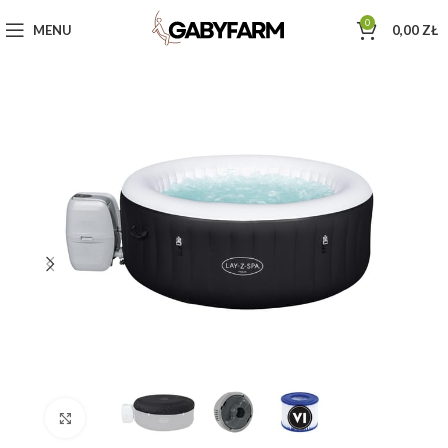
0
MENU
0,00
ZŁ
Click to enlarge