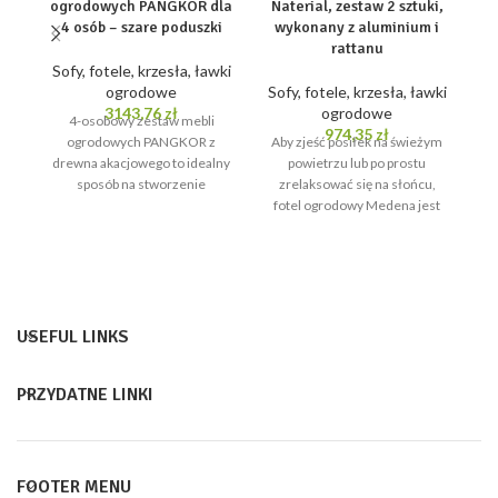
ogrodowych PANGKOR dla
Naterial, zestaw 2 sztuki,
og
4 osób – szare poduszki
wykonany z aluminium i
rattanu
1
Sofy, fotele, krzesła, ławki
a
ogrodowe
Sofy, fotele, krzesła, ławki
3143,76
zł
ogrodowe
4-osobowy zestaw mebli
974,35
zł
ogrodowych PANGKOR z
Aby zjeść posiłek na świeżym
So
drewna akacjowego to idealny
powietrzu lub po prostu
sposób na stworzenie
zrelaksować się na słońcu,
relaksującej i przyjemnej
fotel ogrodowy Medena jest
przestrzeni w ogrodzie lub
gotowy, by Ci
m
pr
USEFUL LINKS
PRZYDATNE LINKI
FOOTER MENU