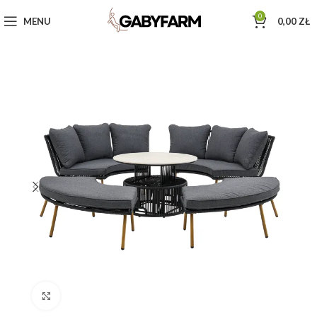
0
MENU
0,00
ZŁ
Click to enlarge