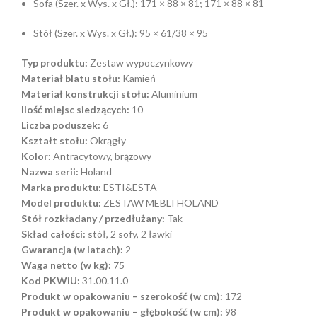
Sofa (Szer. x Wys. x Gł.): 171 × 88 × 81; 171 × 88 × 81
Stół (Szer. x Wys. x Gł.): 95 × 61/38 × 95
Typ produktu:
Zestaw wypoczynkowy
Materiał blatu stołu:
Kamień
Materiał konstrukcji stołu:
Aluminium
Ilość miejsc siedzących:
10
Liczba poduszek:
6
Kształt stołu:
Okrągły
Kolor:
Antracytowy, brązowy
Nazwa serii:
Holand
Marka produktu:
ESTI&ESTA
Model produktu:
ZESTAW MEBLI HOLAND
Stół rozkładany / przedłużany:
Tak
Skład całości:
stół, 2 sofy, 2 ławki
Gwarancja (w latach):
2
Waga netto (w kg):
75
Kod PKWiU:
31.00.11.0
Produkt w opakowaniu – szerokość (w cm):
172
Produkt w opakowaniu – głębokość (w cm):
98