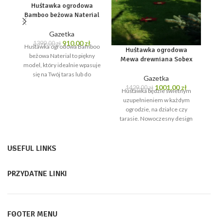
Huśtawka ogrodowa
Bamboo beżowa Naterial
Gazetka
Pierwotna
Aktualna
910,00
zł
1399,00
zł
Huśtawka ogrodowa Bamboo
H
Huśtawka ogrodowa
cena
cena
beżowa Naterial to piękny
Mewa drewniana Sobex
wynosiła:
wynosi:
model, który idealnie wpasuje
k
1399,00 zł.
910,00 zł.
się na Twój taras lub do
re
Gazetka
ogrodu! Konstrukcja
id
Pierwotna
Aktualna
1001,00
zł
1429,00
zł
Huśtawka będzie świetnym
wykonana
cena
cena
uzupełnieniem w każdym
wynosiła:
wynosi:
ogrodzie, na działce czy
1429,00 zł.
1001,00 zł
tarasie. Nowoczesny design
połączony z funkcjonalnością,
siedzisko i oparcie profilowane
USEFUL LINKS
PRZYDATNE LINKI
FOOTER MENU