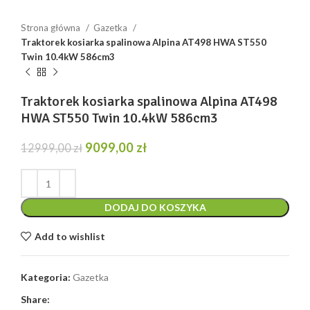
Strona główna
Gazetka
Traktorek kosiarka spalinowa Alpina AT498 HWA ST550
Twin 10.4kW 586cm3
Traktorek kosiarka spalinowa Alpina AT498
HWA ST550 Twin 10.4kW 586cm3
Pierwotna
Aktualna
9099,00
zł
12999,00
zł
cena
cena
wynosiła:
wynosi:
12999,00 zł.
9099,00 zł.
DODAJ DO KOSZYKA
Add to wishlist
Kategoria:
Gazetka
Share: