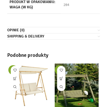
PRODUKT W OPAKOWANIU:
284
WAGA (W KG)
OPINIE (0)
SHIPPING & DELIVERY
Podobne produkty
-35%
-30%
-3