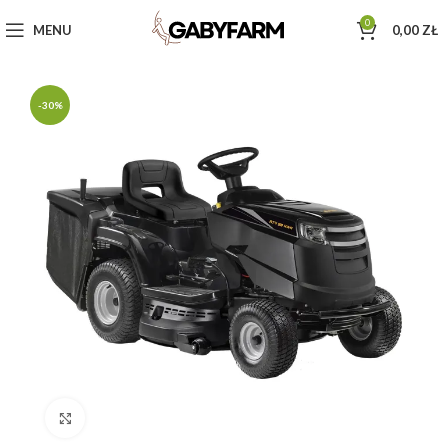
0
MENU
0,00
ZŁ
-30%
Click to enlarge