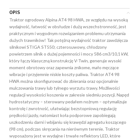
OPIS
Traktor ogrodowy Alpina AT4 98 HWA, ze względu na wysoką
wydajność, łatwość w obsłudze i dużą wszechstronność, jest
praktycznym i wygodnym rozwiązaniem problemu utrzymania
dużych trawników! Tak potężną wydajność traktor zawdzięcza
silnikowi STIGA ST550; czterosuwowy, chłodzony
powietrzem silnik o dużej pojemności i mocy 586 cm3/10,1 kW,
który łączy klasyczną konstrukcję V-Twin, generuje wysoki
moment obrotowy oraz zapewnia znikome, mało męczące
wibracje i przyjemnie niskie koszty paliwa. Traktor AT4 98
HWA można skonfigurować do zbierania oraz opcjonalnie
mulczowania trawy lub tylnego wyrzutu trawy. Możliwości
regulacji wysokości koszenia w zakresie siedmiu pozycji. Napęd
hydrostatyczny – sterowany pedałem nożnym – optymalizuje
kontrolę i zwrotność, ułatwiając bezstopniową regulację
prędkości jazdy, natomiast koła podporowe zapobiegają
uszkodzeniu darni i wbijaniu się krawędzi agregatu koszącego
(98 cm), podczas skręcania na nierównym terenie. Traktor
wyposażony jest w wydajne i trwałe reflektory LED, które