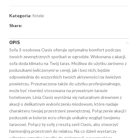
Kategoria:
fotele
Share:
OPIS
Sofa 3-osobowa Oasis oferuje optymalny komfort podczas
twoich zewnętrznych spotkań w ogrodzie. Wykonana z akacji,
sofa doda klimatu na Twój taras. Możliwa do użytku zarówno z
poduszkami (wliczonymi w cenę), jak i bez nich, będzie
odpowiednia do wszystkich twoich aktywności na świeżym
powietrzu. Przeznaczona także do użytku profesjonalnego,
może być również stosowana na prywatnym tarasie
hotelowym. Linia Oasis wyróżnia się naturalnym drewnem z
akacji o delikatnym wykończeniu miodowym, które nadaje
charakteru twojej przestrzeni zewnętrznej. Połączenie akacji i
poduszek w kolorze ecru oferuje unikalny wygląd twojemu
tarasowi. Połącz tę sofę z resztą serii Oasis, aby stworzyć
harmonijną przestrzeń do relaksu. Na co dzień wystarczy
wilgotna szmatka i mydło do pielęgnacji, a poszewki na