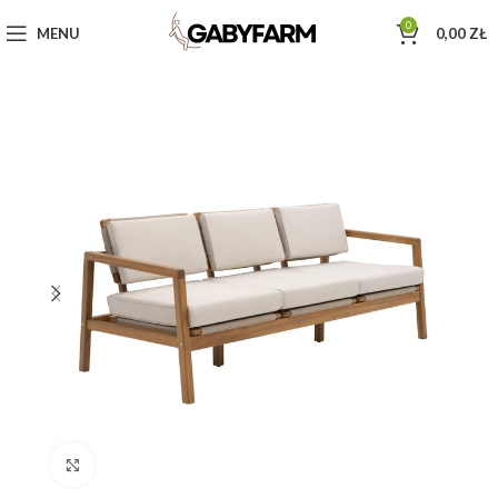
0
MENU
0,00
ZŁ
Click to enlarge