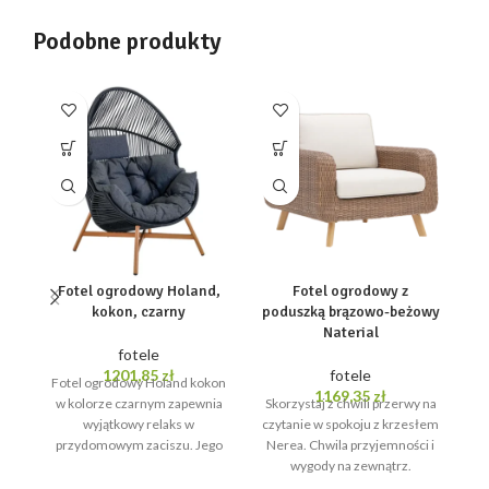
Podobne produkty
Fotel ogrodowy Holand,
Fotel ogrodowy z
O
kokon, czarny
poduszką brązowo-beżowy
Naterial
fotele
1201,85
zł
fotele
Fotel ogrodowy Holand kokon
F
1169,35
zł
w kolorze czarnym zapewnia
Skorzystaj z chwili przerwy na
wyjątkowy relaks w
czytanie w spokoju z krzesłem
przydomowym zaciszu. Jego
Nerea. Chwila przyjemności i
Id
elegancka ciemna rama w
wygody na zewnątrz.
połączeniu z
Rozkoszuj się ciepłymi