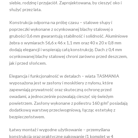
siebie, rodzinę i przyjaciół. Zaprojektowana, by cieszyć oko i
służyć przez lata.
Konstrukcja odporna na próbę czasu – stalowe słupy i
poprzeczki wykonane z ocynkowanej blachy stalowej o
grubości 0,6 mm gwarantują stabilność i solidność. Aluminiowe
żebra o wymiarach 56,6 x 46 x 1,1 mm oraz 40 x 20 x 0,8 mm
dodają elegancji i wspierają całą konstrukcję. Dach z 0,4 mm
ocynkowanej blachy stalowej chroni zarówno przed deszczem,
jak i przed słońcem.
Elegancja i funkcjonalność w detalach – wiata TASMANIA
wyposażona jest w zasłony i moskitiery z nylonu, które
zapewniają prywatność oraz skuteczną ochronę przed
owadami, a jednocześnie pozwalają cieszyć się świeżym
powietrzem. Zasłony wykonane z poliestru 160 g/m² posiadają
dodatkową warstwę przeciwogniową, łącząc estetykę z
bezpieczeństwem.
Łatwy montaż i wygodne użytkowanie – przemyślana
konstrukcja oraz praktyczne pakowanie (1 komplet w 4