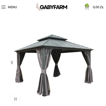
0
MENU
0,00
ZŁ
Click to enlarge