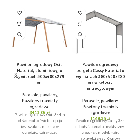
p
Pawilon ogrodowy Oxia
Pawilon ogrodowy
Naterial, aluminiowy, o
pergola Cassy Naterial o
wymiarach 300x400x279
wymiarach 300x400x280
cm
cm w kolorze
antracytowym
Parasole
,
pawilony
,
Pawilony i namioty
Parasole
,
pawilony
,
Wo
ogrodowe
Pawilony i namioty
p
3411,85
zł
ogrodowe
ko
Pawilon ogrodowy Oxia 3×4 m
1169,35
zł
u
od Naterial to świetna opcja,
Pawilon ogrodowy Cassy 3×4
p
jeśli szukasz miejsca w
m biały Naterial to praktyczny i
ogrodzie, które łączy
elegancki model, który
nowoczesny design z
sprawdzi się zarówno w