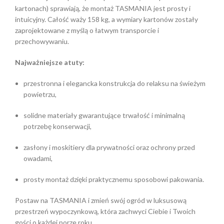
kartonach) sprawiają, że montaż TASMANIA jest prosty i
intuicyjny. Całość waży 158 kg, a wymiary kartonów zostały
zaprojektowane z myślą o łatwym transporcie i
przechowywaniu.
Najważniejsze atuty:
przestronna i elegancka konstrukcja do relaksu na świeżym
powietrzu,
solidne materiały gwarantujące trwałość i minimalną
potrzebę konserwacji,
zasłony i moskitiery dla prywatności oraz ochrony przed
owadami,
prosty montaż dzięki praktycznemu sposobowi pakowania.
Postaw na TASMANIA i zmień swój ogród w luksusową
przestrzeń wypoczynkową, która zachwyci Ciebie i Twoich
gości o każdej porze roku.