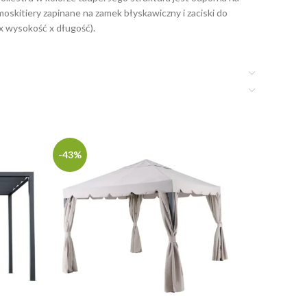
oskitiery zapinane na zamek błyskawiczny i zaciski do
x wysokość x długość).
-43%
-45%
NATERIAŁ P
nam