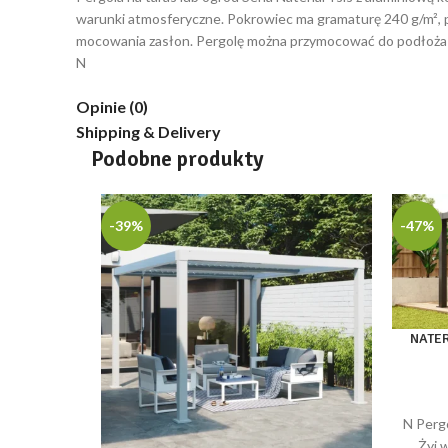
warunki atmosferyczne. Pokrowiec ma gramaturę 240 g/m², po
mocowania zasłon. Pergolę można przymocować do podłoża z
N
Opinie (0)
Shipping & Delivery
Podobne produkty
-39%
-47%
NATER
N Pergo
Żyj 