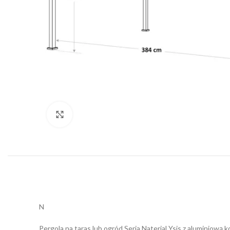
Click to enlarge
N
Pergola na taras lub ogród Seria Naterial Ysis z aluminiową 