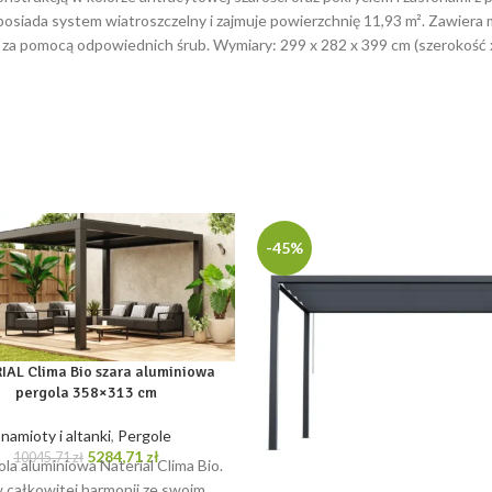
siada system wiatroszczelny i zajmuje powierzchnię 11,93 m². Zawiera m
a pomocą odpowiednich śrub. Wymiary: 299 x 282 x 399 cm (szerokość 
-45%
IAL Clima Bio szara aluminiowa
pergola 358×313 cm
namioty i altanki
,
Pergole
Pierwotna
Aktualna
5284,71
zł
10045,71
zł
la aluminiowa Naterial Clima Bio.
cena
cena
w całkowitej harmonii ze swoim