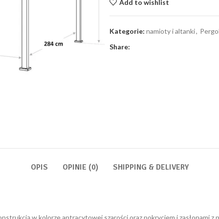
Add to wishlist
Kategorie:
namioty i altanki
,
Pergo
Share:
OPIS
OPINIE (0)
SHIPPING & DELIVERY
konstrukcją w kolorze antracytowej szarości oraz pokryciem i zasłonami z 