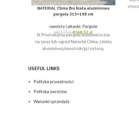
otocz
NATERIAL Clima Bio biała aluminiowa
bioklim
pergola 313×198 cm
namioty i altanki
,
Pergole
Pierwotna
Aktualna
4168,52
zł
6871,71
zł
N Prostokątna pergola bioklimatyczna
cena
cena
na taras lub ogród Naterial Clima, z białą
wynosiła:
wynosi:
aluminiową konstrukcją i osłoną.
6871,71 zł.
4168,52 zł.
Zajmuje powierzchnię 5,08 m².
USEFUL LINKS
Polityka prywatności
Polityka zwrotów
Warunki sprzedaży