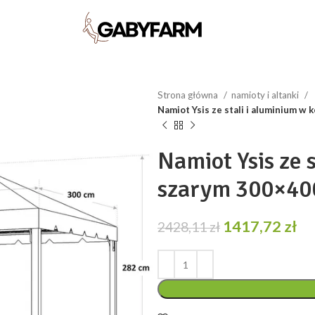
Strona główna
namioty i altanki
Namiot Ysis ze stali i aluminium w
Namiot Ysis ze 
szarym 300×40
Pierwotna
Ak
1417,72
zł
2428,11
zł
cena
ce
wynosiła:
wy
2428,11 zł.
14