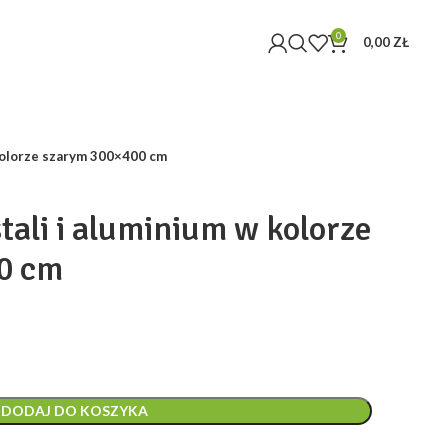
0
0,00
ZŁ
 kolorze szarym 300×400 cm
stali i aluminium w kolorze
0 cm
tualna
na
nosi:
17,72 zł.
DODAJ DO KOSZYKA