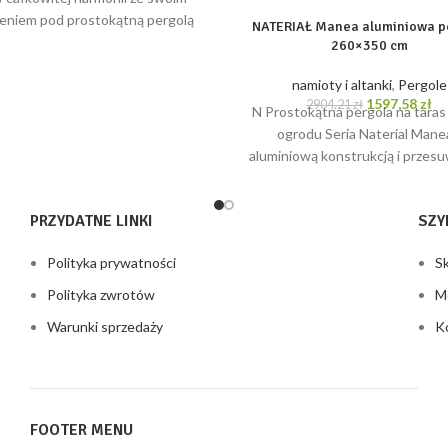
wynosiła:
wynosi:
eniem pod prostokątną pergolą
10045,71 zł.
5284,71 zł.
NATERIAŁ Manea aluminiowa p
atyczną Naterial Clima. Skorzystaj
260×350 cm
namioty i altanki
,
Pergole
Pierwotna
Ak
1597,58
zł
2904,21
zł
N Prostokątna pergola na taras
cena
ce
ogrodu Seria Naterial Mane
wynosiła:
wy
aluminiową konstrukcją i prze
2904,21 zł.
15
pokryciem poliestrowym w ko
PRZYDATNE LINKI
SZY
Polityka prywatności
S
Polityka zwrotów
M
Warunki sprzedaży
K
FOOTER MENU