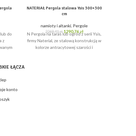
2
N Pergol
ergola
NATERIAŁ Pergola stalowa Ysis 300×300
Naterial Y
cm
kolorz
namioty i altanki
,
Pergole
polie
tualna
Pierwotna
Aktualna
1290,76
zł
2269,41
zł
 lub do
N Pergola na taras lub ogród z serii Ysis,
na
cena
cena
a z
firmy Naterial, ze stalową konstrukcją w
nosi:
wynosiła:
wynosi:
suwanym
kolorze antracytowej szarości i
97,58 zł.
2269,41 zł.
1290,76 zł.
lorze
poliestrowym
BKIE ŁĄCZA
klep
oje konto
oszyk