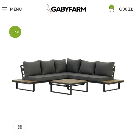
0
MENU
0,00
ZŁ
-36%
Click to enlarge