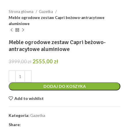
Strona główna
Gazetka
Meble ogrodowe zestaw Capri beżowo-antracytowe
aluminiowe
Meble ogrodowe zestaw Capri beżowo-
antracytowe aluminiowe
Pierwotna
Aktualna
2555,00
zł
3999,00
zł
cena
cena
wynosiła:
wynosi:
3999,00 zł.
2555,00 zł.
DODAJ DO KOSZYKA
Add to wishlist
Kategoria:
Gazetka
Share: