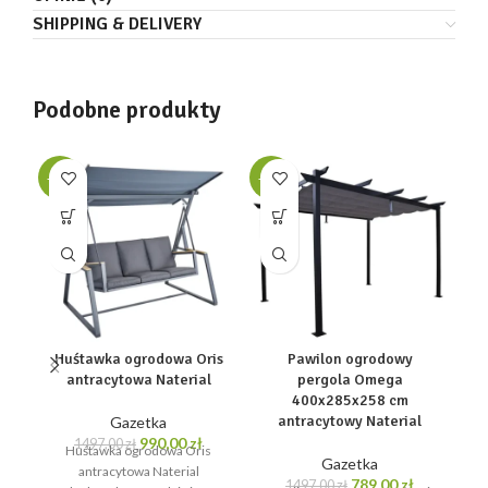
SHIPPING & DELIVERY
Podobne produkty
-34%
-47%
-3
Huśtawka ogrodowa Oris
Pawilon ogrodowy
antracytowa Naterial
pergola Omega
400x285x258 cm
antracytowy Naterial
Gazetka
Pierwotna
Aktualna
990,00
zł
1497,00
zł
Huśtawka ogrodowa Oris
cena
cena
Gazetka
antracytowa Naterial
wynosiła:
wynosi:
Pierwotna
Aktualna
789,00
zł
1497,00
zł