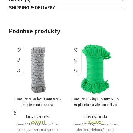
OPINIE (0)
SHIPPING & DELIVERY
Podobne produkty
Lina PP 150 kg 8 mm x 15
Lina PP 25 kg 2.5 mm x 25
m pleciona szara
m pleciona zielona fluo
Liny i sznurki
Liny i sznurki
25,00
zł
15,00
zł
Lina PP 150 kg 8 mm x 15 m
Lina PP 25 kg 2.5 mm x 25 m
pleciona szara ma bardzo
pleciona zielona fluo ma