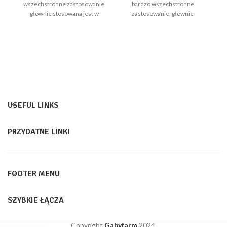
Sz
wszechstronne zastosowanie,
bardzo wszechstronne
głównie stosowana jest w
zastosowanie, głównie
budownictwie,
stosowana jest w
Ty
M
m
USEFUL LINKS
PRZYDATNE LINKI
FOOTER MENU
SZYBKIE ŁĄCZA
Copyright
Gabyfarm
2024.