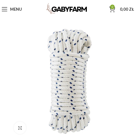
0
MENU
0,00
ZŁ
Click to enlarge