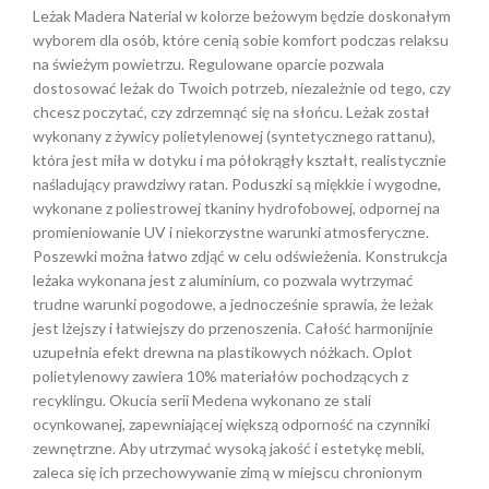
Leżak Madera Naterial w kolorze beżowym będzie doskonałym
wyborem dla osób, które cenią sobie komfort podczas relaksu
na świeżym powietrzu. Regulowane oparcie pozwala
dostosować leżak do Twoich potrzeb, niezależnie od tego, czy
chcesz poczytać, czy zdrzemnąć się na słońcu. Leżak został
wykonany z żywicy polietylenowej (syntetycznego rattanu),
która jest miła w dotyku i ma półokrągły kształt, realistycznie
naśladujący prawdziwy ratan. Poduszki są miękkie i wygodne,
wykonane z poliestrowej tkaniny hydrofobowej, odpornej na
promieniowanie UV i niekorzystne warunki atmosferyczne.
Poszewki można łatwo zdjąć w celu odświeżenia. Konstrukcja
leżaka wykonana jest z aluminium, co pozwala wytrzymać
trudne warunki pogodowe, a jednocześnie sprawia, że leżak
jest lżejszy i łatwiejszy do przenoszenia. Całość harmonijnie
uzupełnia efekt drewna na plastikowych nóżkach. Oplot
polietylenowy zawiera 10% materiałów pochodzących z
recyklingu. Okucia serii Medena wykonano ze stali
ocynkowanej, zapewniającej większą odporność na czynniki
zewnętrzne. Aby utrzymać wysoką jakość i estetykę mebli,
zaleca się ich przechowywanie zimą w miejscu chronionym