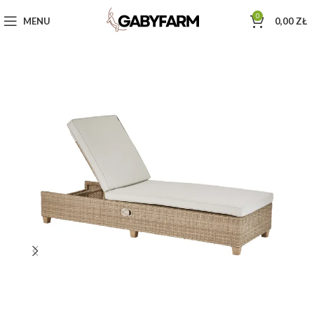
0
MENU
0,00
ZŁ