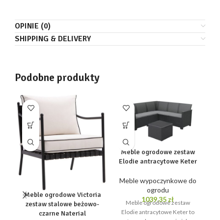
OPINIE (0)
SHIPPING & DELIVERY
Podobne produkty
Meble ogrodowe zestaw
Elodie antracytowe Keter
Meble wypoczynkowe do
ogrodu
M
Meble ogrodowe Victoria
1039,35
zł
Meble ogrodowe zestaw
zestaw stalowe beżowo-
Elodie antracytowe Keter to
czarne Naterial
M