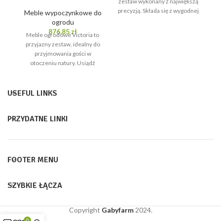
zestaw wykonany z największą
precyzją. Składa się z wygodnej
Meble wypoczynkowe do
5 osobowej, narożnej sofy
ogrodu
876,85
zł
Meble ogrodowe Victoria to
p
przyjazny zestaw, idealny do
przyjmowania gości w
otoczeniu natury. Usiądź
wygodnie i ciesz się herbatą
pośród
USEFUL LINKS
PRZYDATNE LINKI
FOOTER MENU
SZYBKIE ŁĄCZA
Copyright
Gabyfarm
2024.
0