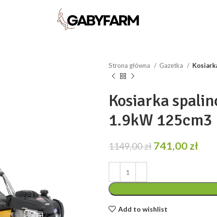
Strona główna
Gazetka
Kosiark
Kosiarka spal
1.9kW 125cm3
Pierwotna
Akt
741,00
zł
1149,00
zł
cena
cen
wynosiła:
wyn
1149,00 zł.
741,
Add to wishlist