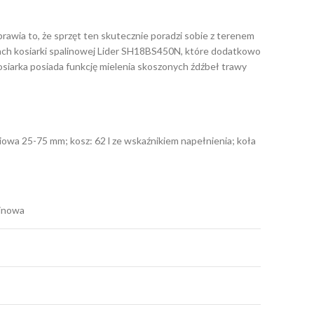
rawia to, że sprzęt ten skutecznie poradzi sobie z terenem
ach kosiarki spalinowej Lider SH18BS450N, które dodatkowo
osiarka posiada funkcję mielenia skoszonych źdźbeł trawy
niowa 25-75 mm; kosz: 62 l ze wskaźnikiem napełnienia; koła
linowa