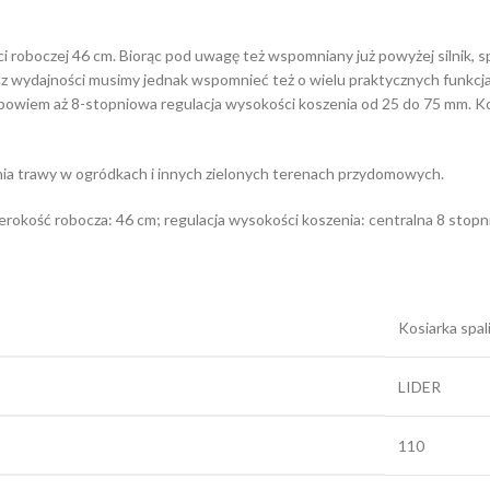
 roboczej 46 cm. Biorąc pod uwagę też wspomniany już powyżej silnik, sp
z wydajności musimy jednak wspomnieć też o wielu praktycznych funkcj
st bowiem aż 8-stopniowa regulacja wysokości koszenia od 25 do 75 mm. K
enia trawy w ogródkach i innych zielonych terenach przydomowych.
zerokość robocza: 46 cm; regulacja wysokości koszenia: centralna 8 stop
Kosiarka spa
LIDER
110