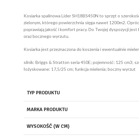
Kosiarka spalinowa Lider SH18BS450N to sprzęt o szerokości
zielonym, którego powierzchnia sięga nawet 1200m2. Opróc
poprawiają jakość i komfort pracy. Do Twojej dyspozycji je
oraz bocznego wyrzutu.
Kosiarka jest przeznaczona do koszenia i ewentualnie miel
silnik: Briggs & Stratton seria 450E; pojemność: 125 cm3; s
łożyskowane: 17,5/25 cm; funkcja mielenia; boczny wyrzut
TYP PRODUKTU
MARKA PRODUKTU
WYSOKOŚĆ (W CM)