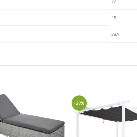
77
45
28.9
-29%