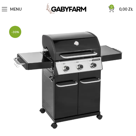
0
MENU
0,00
ZŁ
-30%