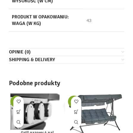
WYSOKOŚĆ (W CM)
PRODUKT W OPAKOWANIU:
43
WAGA (W KG)
OPINIE (0)
SHIPPING & DELIVERY
Podobne produkty
-35%
-34%
-3
Grill gazowy 4 pal.