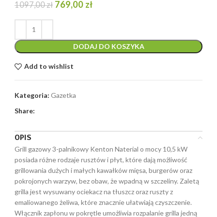
Pierwotna
Aktualna
769,00
zł
1097,00
zł
cena
cena
wynosiła:
wynosi:
1097,00 zł.
769,00 zł.
DODAJ DO KOSZYKA
Add to wishlist
Kategoria:
Gazetka
Share:
OPIS
Grill gazowy 3-palnikowy Kenton Naterial o mocy 10,5 kW
posiada różne rodzaje rusztów i płyt, które dają możliwość
grillowania dużych i małych kawałków mięsa, burgerów oraz
pokrojonych warzyw, bez obaw, że wpadną w szczeliny. Zaletą
grilla jest wysuwany ociekacz na tłuszcz oraz ruszty z
emaliowanego żeliwa, które znacznie ułatwiają czyszczenie.
Włącznik zapłonu w pokrętle umożliwia rozpalanie grilla jedną