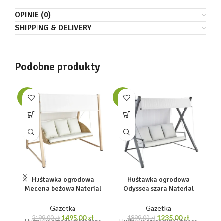
OPINIE (0)
SHIPPING & DELIVERY
Podobne produkty
-32%
-35%
-3
z
Huśtawka ogrodowa
Huśtawka ogrodowa
Medena beżowa Naterial
Odyssea szara Naterial
Gazetka
Gazetka
Pierwotna
Aktualna
Pierwotna
Aktualna
1495,00
zł
1235,00
zł
2199,00
zł
1899,00
zł
Huśtawka ogrodowa Medena
Huśtawka ogrodowa Odyssea