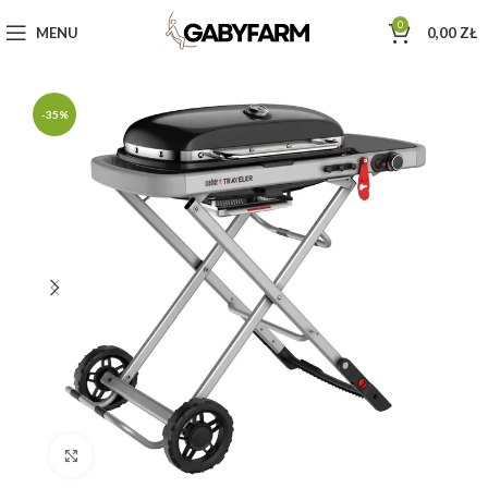
0
MENU
0,00
ZŁ
-35%
Click to enlarge