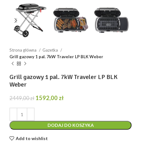
Strona główna
Gazetka
Grill gazowy 1 pal. 7kW Traveler LP BLK Weber
Grill gazowy 1 pal. 7kW Traveler LP BLK
Weber
Pierwotna
Aktualna
1592,00
zł
2449,00
zł
cena
cena
wynosiła:
wynosi:
2449,00 zł.
1592,00 zł.
DODAJ DO KOSZYKA
Add to wishlist