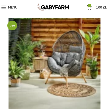
0
MENU
0,00
ZŁ
-35%