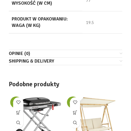
77
WYSOKOŚĆ (W CM)
PRODUKT W OPAKOWANIU:
19.5
WAGA (W KG)
OPINIE (0)
SHIPPING & DELIVERY
Podobne produkty
-35%
-35%
-3