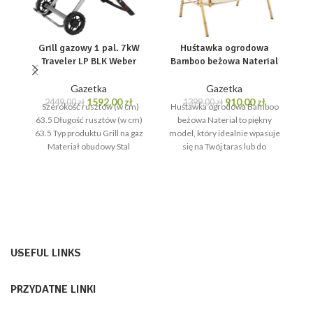
Grill gazowy 1 pal. 7kW
Huśtawka ogrodowa
Traveler LP BLK Weber
Bamboo beżowa Naterial
Gazetka
Gazetka
Pierwotna
Aktualna
Pierwotna
Aktualna
1592,00
zł
910,00
zł
2449,00
zł
1399,00
zł
Szerokość rusztów (w cm)
Huśtawka ogrodowa Bamboo
cena
cena
cena
cena
63.5 Długość rusztów (w cm)
beżowa Naterial to piękny
M
wynosiła:
wynosi:
wynosiła:
wynosi:
63.5 Typ produktu Grill na gaz
model, który idealnie wpasuje
2449,00 zł.
1592,00 zł.
1399,00 zł.
910,00 zł.
Materiał obudowy Stal
się na Twój taras lub do
nierdzewna
ogrodu! Konstrukcja
wykonana
t
po
si
USEFUL LINKS
PRZYDATNE LINKI