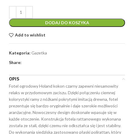
cena
cena
wynosiła:
wynosi:
1599,00 zł.
1037,00 zł.
DODAJ DO KOSZYKA
Add to wishlist
Kategoria:
Gazetka
Share:
OPIS
Fotel ogrodowy Holand kokon czarny zapewni niesamowity
relaks w przydomowym zaciszu. Dzięki połączeniu ciemnej
kolorystyki ramy z nóżkami pokrytymi imitacją drewna, fotel
prezentuje się bardzo oryginalnie i daje szerokie możliwości
aranżacyjne. Nowoczesny design doskonale wpasuje się w
każde otoczenie. Konstrukcja fotela rattanowego wykonana
została ze stali, dzięki czemu nie odkształca się i jest stabilny.
Do wykonania siedziska zastosowano płaski polirattan, który