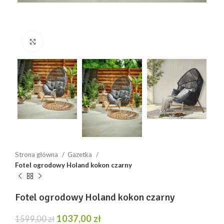
Click to enlarge
Strona główna
Gazetka
Fotel ogrodowy Holand kokon czarny
Fotel ogrodowy Holand kokon czarny
Pierwotna
Aktualna
1037,00
zł
1599,00
zł