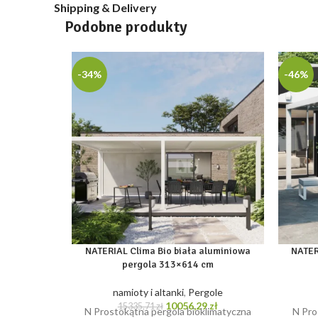
Shipping & Delivery
Podobne produkty
-34%
-46%
NATERIAL Clima Bio biała aluminiowa
NATER
pergola 313×614 cm
namioty i altanki
,
Pergole
Pierwotna
Aktualna
10056,29
zł
15335,71
zł
N Prostokątna pergola bioklimatyczna
N Pro