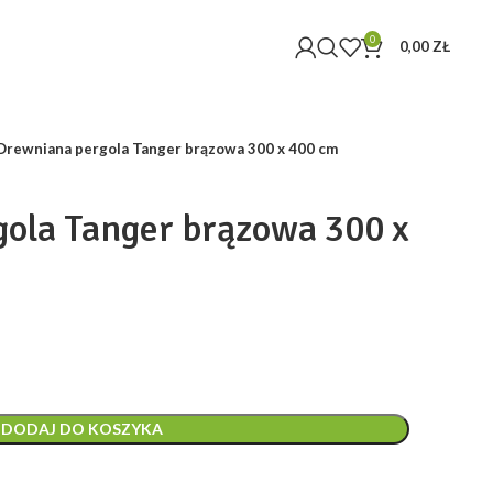
0
0,00
ZŁ
Drewniana pergola Tanger brązowa 300 x 400 cm
ola Tanger brązowa 300 x
ualna
a
osi:
09 zł.
DODAJ DO KOSZYKA