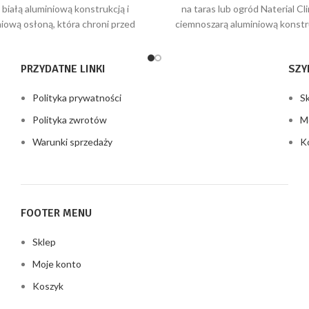
cena
cena
cena
ce
z białą aluminiową konstrukcją i
na taras lub ogród Naterial Cli
wynosiła:
wynosi:
wynosiła:
wy
iową osłoną, która chroni przed
ciemnoszarą aluminiową konstru
10045,71 zł.
5395,80 zł.
8458,71 zł.
42
zem i promieniami słonecznymi,
osłoną. Zajmuje powierzchnię 5
PRZYDATNE LINKI
SZY
Polityka prywatności
S
Polityka zwrotów
M
Warunki sprzedaży
K
FOOTER MENU
Sklep
Moje konto
Koszyk