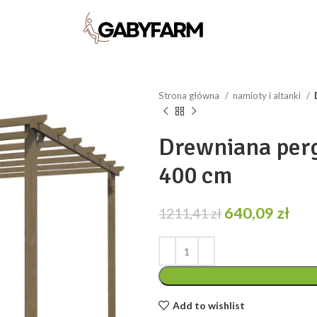
Strona główna
namioty i altanki
Drewniana perg
400 cm
Pierwotna
Akt
640,09
zł
1211,41
zł
cena
cen
wynosiła:
wyn
1211,41 zł.
640,
Add to wishlist