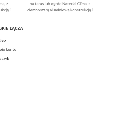
na
cena
cena
ma, z
na taras lub ogród Naterial Clima, z
Nater
nosi:
wynosiła:
wynosi:
kcją i
ciemnoszarą aluminiową konstrukcją i
konstru
42,58 zł.
15335,71 zł.
10061,58 zł.
,08 m².
osłoną. Zajmuje powierzchnię 17,17 m².
antrac
BKIE ŁĄCZA
klep
oje konto
oszyk