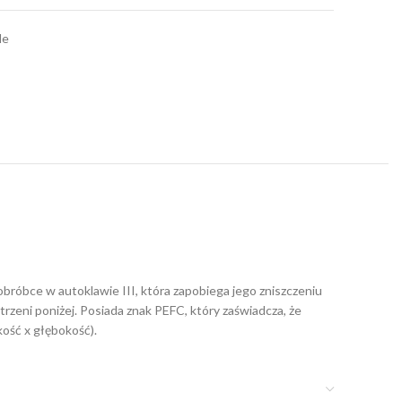
le
róbce w autoklawie III, która zapobiega jego zniszczeniu
zeni poniżej. Posiada znak PEFC, który zaświadcza, że ​​
ość x głębokość).