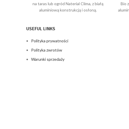
cena
cena
na taras lub ogród Naterial Clima, z białą
Bio 
wynosiła:
wynosi:
aluminiową konstrukcją i osłoną.
alumin
15335,71 zł.
10056,29 zł.
Zajmuje powierzchnię 17,17 m².
deszc
USEFUL LINKS
Polityka prywatności
Polityka zwrotów
Warunki sprzedaży