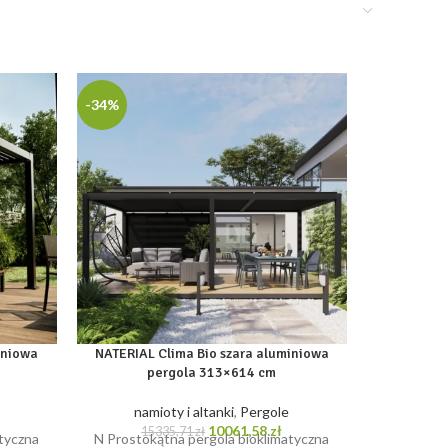
-34%
-48%
iniowa
NATERIAL Clima Bio szara aluminiowa
NATERIAL P
pergola 313×614 cm
kolorze
namioty i altanki
,
Pergole
nam
tualna
Pierwotna
Aktualna
10061,58
zł
15335,71
zł
8
tyczna
N Prostokątna pergola bioklimatyczna
N Pergol