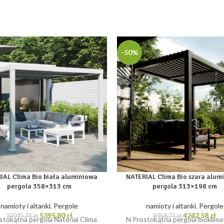
-50%
IAL Clima Bio biała aluminiowa
NATERIAL Clima Bio szara alum
pergola 358×313 cm
pergola 313×198 cm
namioty i altanki
,
Pergole
namioty i altanki
,
Pergole
Pierwotna
Aktualna
Pierwotna
Ak
5395,80
zł
4242,58
zł
10045,71
zł
8458,71
zł
stokątna pergola Naterial Clima
N Prostokątna pergola bioklima