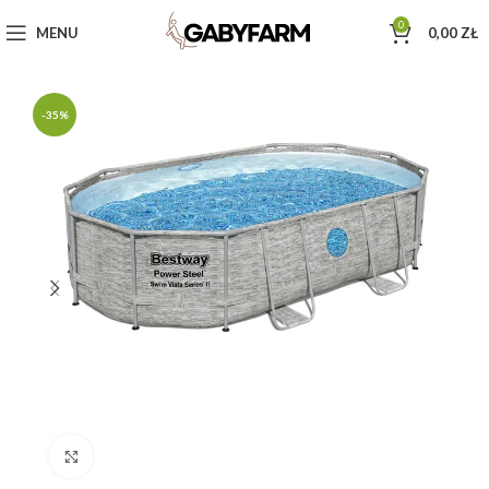
0
MENU
0,00
ZŁ
-35%
Click to enlarge