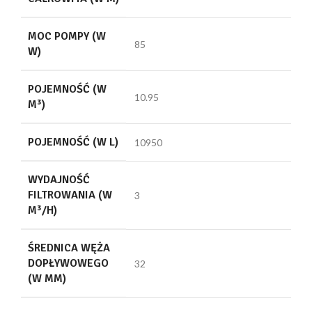
MOC POMPY (W
85
W)
POJEMNOŚĆ (W
10.95
M³)
POJEMNOŚĆ (W L)
10950
WYDAJNOŚĆ
FILTROWANIA (W
3
M³/H)
ŚREDNICA WĘŻA
DOPŁYWOWEGO
32
(W MM)