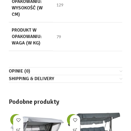
OPAKOWANIU:
129
WYSOKOŚĆ (W
CM)
PRODUKT W
OPAKOWANIU:
79
WAGA (W KG)
OPINIE (0)
SHIPPING & DELIVERY
Podobne produkty
-35%
-34%
-3