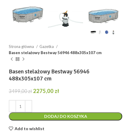
Strona główna
Gazetka
Basen stelażowy Bestway 56946 488x305x107 cm
Basen stelażowy Bestway 56946
488x305x107 cm
Pierwotna
Aktualna
2275,00
zł
3499,00
zł
cena
cena
wynosiła:
wynosi:
3499,00 zł.
2275,00 zł.
DODAJ DO KOSZYKA
Add to wishlist