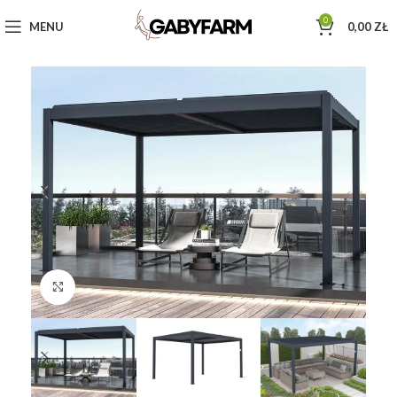
0
MENU
0,00
ZŁ
Click to enlarge