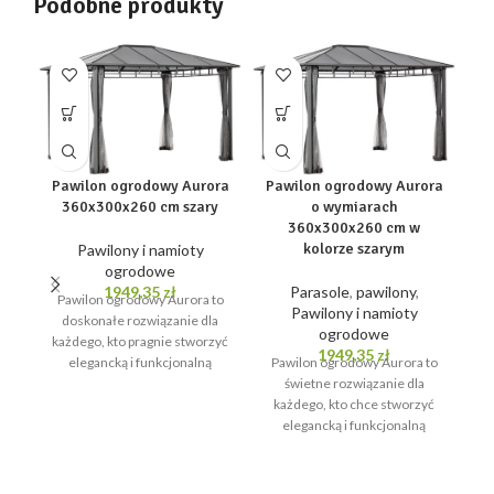
Podobne produkty
Pawilon ogrodowy Aurora
Pawilon ogrodowy Aurora
360x300x260 cm szary
o wymiarach
360x300x260 cm w
kolorze szarym
Pawilony i namioty
Pa
ogrodowe
1949,35
zł
Parasole
,
pawilony
,
Pawilon ogrodowy Aurora to
Pawilony i namioty
doskonałe rozwiązanie dla
ogrodowe
każdego, kto pragnie stworzyć
1949,35
zł
elegancką i funkcjonalną
Pawilon ogrodowy Aurora to
przestrzeń na świeżym
świetne rozwiązanie dla
powietrzu. Z wysokością
każdego, kto chce stworzyć
elegancką i funkcjonalną
przestrzeń na świeżym
powietrzu. Z wysokością