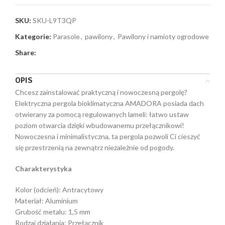
SKU:
SKU-L9T3QP
Kategorie:
Parasole
,
pawilony
,
Pawilony i namioty ogrodowe
Share:
OPIS
Chcesz zainstalować praktyczną i nowoczesną pergolę?
Elektryczna pergola bioklimatyczna AMADORA posiada dach
otwierany za pomocą regulowanych lameli: łatwo ustaw
poziom otwarcia dzięki wbudowanemu przełącznikowi!
Nowoczesna i minimalistyczna, ta pergola pozwoli Ci cieszyć
się przestrzenią na zewnątrz niezależnie od pogody.
Charakterystyka
Kolor (odcień): Antracytowy
Materiał: Aluminium
Grubość metalu: 1,5 mm
Rodzaj działania: Przełącznik